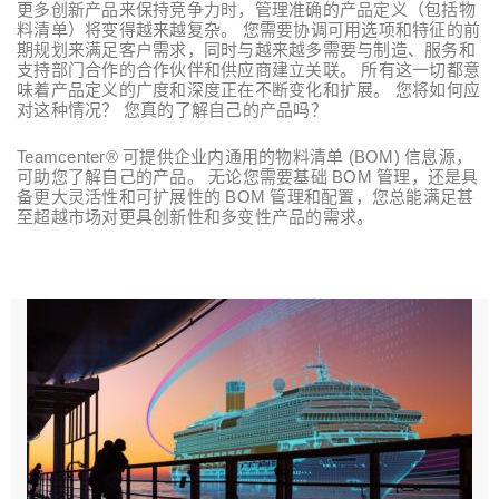
更多创新产品来保持竞争力时，管理准确的产品定义（包括物
料清单）将变得越来越复杂。 您需要协调可用选项和特征的前
期规划来满足客户需求，同时与越来越多需要与制造、服务和
支持部门合作的合作伙伴和供应商建立关联。 所有这一切都意
味着产品定义的广度和深度正在不断变化和扩展。 您将如何应
对这种情况？ 您真的了解自己的产品吗？
Teamcenter® 可提供企业内通用的物料清单 (BOM) 信息源，
可助您了解自己的产品。 无论您需要基础 BOM 管理，还是具
备更大灵活性和可扩展性的 BOM 管理和配置，您总能满足甚
至超越市场对更具创新性和多变性产品的需求。