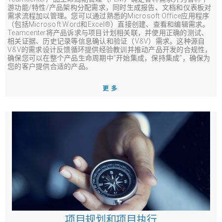
游功能/特性/产品架构分配需求，同时生成报告、文档和仪表板对
需求流程加以管理。您可以通过熟悉的Microsoft Office应用程序
（包括Microsoft Word和Excel®）直接创建、查看和编辑需求。
Teamcenter将产品诉求与项目计划相关联，并使用正确的测试、
相关证据、历史记录等信息确认和验证（V&V）需求。这种源自
V&V的需求设计反馈循环提供经验教训并推动产品开发的合规性，
确保您可以在整个产品生命周期中“开始集成，保持集成”，确保为
您的客户提供合适的产品。
更多
项目规划和项目执行