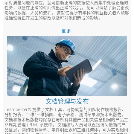
示对质量问题的响应，您可借助正确的数据使人员集中处理正确的
任务，以便在正确的时间做出正确的决策。 您可以清楚了解受更改
影响的数据、人员和流程。 这就使得所有学科的利益相关者均能够
准确理解正在发生的更改以及可对他们造成的影响。
更多
文档管理与发布
Teamcenter® 提供了文档工具，可协助您的团队制作规格报告、
分析报告、二维/三维插图、电子表格、测试结果和技术出版物。
文档和技术出版物均保存在与所有其他产品相关信息相同的产品生
命周期管理 (PLM) 系统中。 文档编写人员可以直接访问最新的产
品信息，例如物料清单、零件明细表和三维几何体，可为实现相同