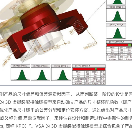
预测产品的尺寸偏差和偏差源贡献因子， 从而判断某一阶段的设计是
法的 3D 虚拟装配接触链模型来自动确立产品的尺寸链装配函数（即
品尺寸链里的公差分配和定位安装方案。通过给出对产品尺寸有重 要影响（ C
）或又称为偏 差源贡献因子，来评估在设计和制造过程中零部件的制
teristics, 简称 KPC）”。VSA 的 3D 虚拟装配接触链模型里