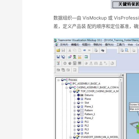
数据组织—由 VisMockup 或 VisPr
差，定义产品装 配的顺序和定位基准，