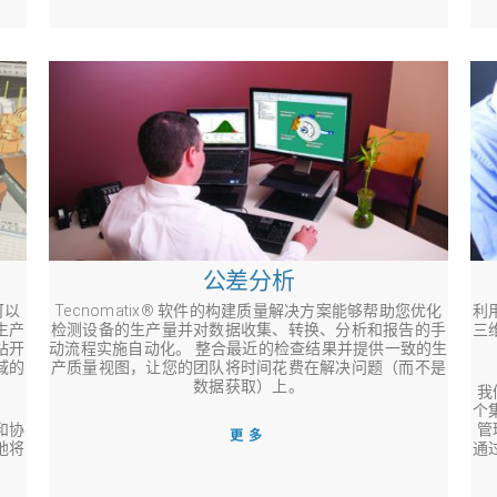
公差分析
可以
Tecnomatix® 软件的构建质量解决方案能够帮助您优化
利
生产
检测设备的生产量并对数据收集、转换、分析和报告的手
三
站开
动流程实施自动化。 整合最近的检查结果并提供一致的生
域的
产质量视图，让您的团队将时间花费在解决问题（而不是
数据获取）上。
我
个
和协
管
更多
地将
通