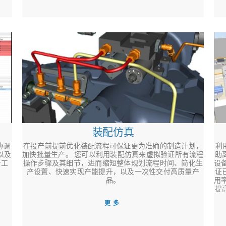
装配仿真
协调
在投产前提前优化装配流程可保证更为准确的制造计划，
利
 以及
加快批量生产。 您可以利用装配仿真来虚拟验证所有流程
助
析工
操作步骤及其细节，进而缩短整体规划流程时间、简化生
设
产设置、快速实现产能提升，以及一次性交付高质量产
证
品。
用
提
更多