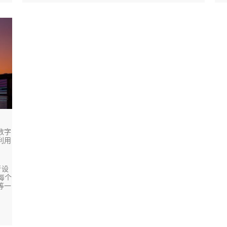
数字
利用
行设
每个
等一