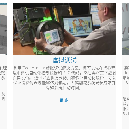
虚拟调试
其地理
利用 Tecnomatix 虚拟调试解决方案，您可以先在虚拟环
通
让您
境中调试自动化控制逻辑和 PLC 代码，然后再将其下载到
J
 系
真实设备。 通过以虚拟方式仿真和验证自动化设备，可以
增
保证设备的表现能够达到预期，大幅削减系统安装成本并
人
缩短系统启动时间。
。您
，即
您
更多
险
限
机